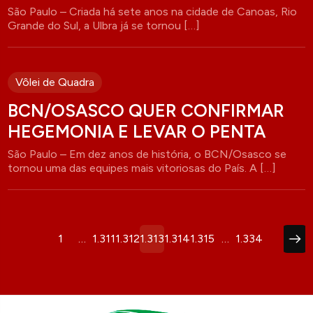
São Paulo – Criada há sete anos na cidade de Canoas, Rio
Grande do Sul, a Ulbra já se tornou […]
Vôlei de Quadra
BCN/OSASCO QUER CONFIRMAR
HEGEMONIA E LEVAR O PENTA
São Paulo – Em dez anos de história, o BCN/Osasco se
tornou uma das equipes mais vitoriosas do País. A […]
Paginação
1
…
1.311
1.312
1.313
1.314
1.315
…
1.334
de
posts