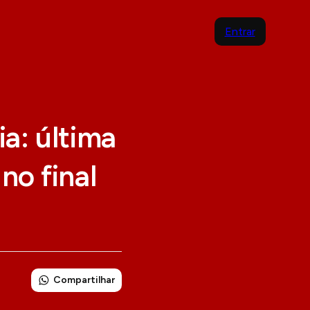
Entrar
ia: última
no final
Compartilhar