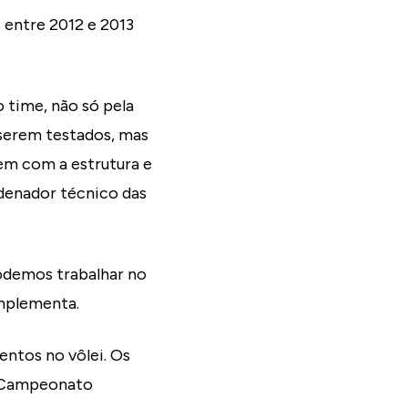
 entre 2012 e 2013
 time, não só pela
 serem testados, mas
em com a estrutura e
rdenador técnico das
odemos trabalhar no
mplementa.
entos no vôlei. Os
o Campeonato