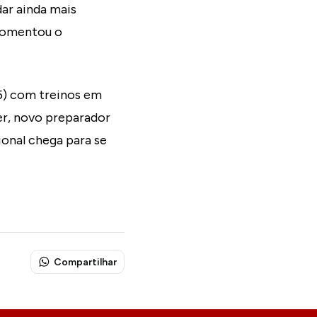
ar ainda mais
 comentou o
05) com treinos em
er, novo preparador
ional chega para se
Compartilhar