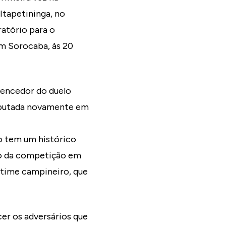
Itapetininga, no
ratório para o
m Sorocaba, às 20
vencedor do duelo
disputada novamente em
o tem um histórico
lo da competição em
o time campineiro, que
er os adversários que