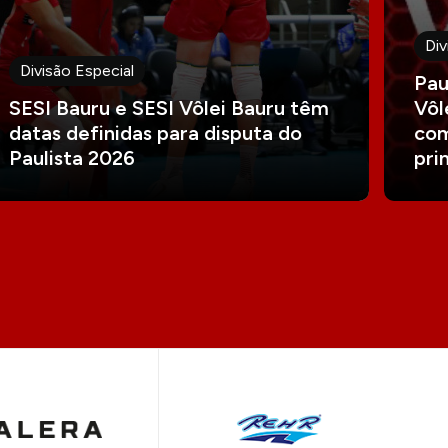
Div
Divisão Especial
Pau
SESI Bauru e SESI Vôlei Bauru têm
Vôl
datas definidas para disputa do
com
Paulista 2026
pri