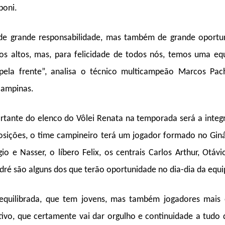
poni.
de grande responsabilidade, mas também de grande oport
os altos, mas, para felicidade de todos nós, temos uma e
pela frente”, analisa o técnico multicampeão Marcos Pac
Campinas.
ortante do elenco do Vôlei Renata na temporada será a integ
osições, o time campineiro terá um jogador formado no Giná
o e Nasser, o líbero Felix, os centrais Carlos Arthur, Otáv
ré são alguns dos que terão oportunidade no dia-dia da equi
quilibrada, que tem jovens, mas também jogadores mais 
vo, que certamente vai dar orgulho e continuidade a tudo q