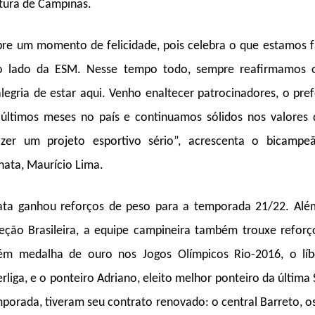
tura de Campinas.
re um momento de felicidade, pois celebra o que estamos 
ao lado da ESM. Nesse tempo todo, sempre reafirmamos o
alegria de estar aqui. Venho enaltecer patrocinadores, o pre
 últimos meses no país e continuamos sólidos nos valores
er um projeto esportivo sério”, acrescenta o bicamp
nata, Maurício Lima.
ta ganhou reforços de peso para a temporada 21/22. Al
eção Brasileira, a equipe campineira também trouxe refor
ém medalha de ouro nos Jogos Olímpicos Rio-2016, o líb
rliga, e o ponteiro Adriano, eleito melhor ponteiro da última 
porada, tiveram seu contrato renovado: o central Barreto, 