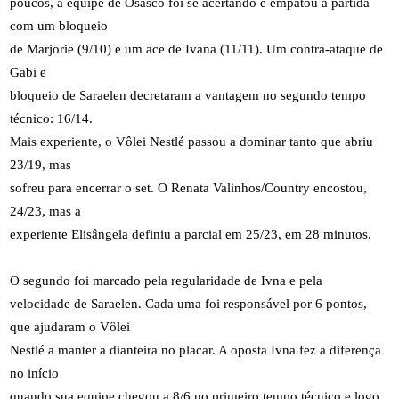
poucos, a equipe de Osasco foi se acertando e empatou a partida
com um bloqueio
de Marjorie (9/10) e um ace de Ivana (11/11). Um contra-ataque de
Gabi e
bloqueio de Saraelen decretaram a vantagem no segundo tempo
técnico: 16/14.
Mais experiente, o Vôlei Nestlé passou a dominar tanto que abriu
23/19, mas
sofreu para encerrar o set. O Renata Valinhos/Country encostou,
24/23, mas a
experiente Elisângela definiu a parcial em 25/23, em 28 minutos.
O segundo foi marcado pela regularidade de Ivna e pela
velocidade de Saraelen. Cada uma foi responsável por 6 pontos,
que ajudaram o Vôlei
Nestlé a manter a dianteira no placar. A oposta Ivna fez a diferença
no início
quando sua equipe chegou a 8/6 no primeiro tempo técnico e logo