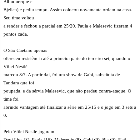
Albuquerque e
Bjelica) e pediu tempo. Assim colocou novamente ordem na casa.
Seu time voltou
a render e fechou a parcial em 25/20. Paula e Malesevic fizeram 4
pontos cada.
O São Caetano apenas
ofereceu resistência até a primeira parte do terceiro set, quando o
Vôlei Nestlé
marcou 8/7. A partir daí, foi um show de Gabi, substituta de
Tandara que foi
poupada, e da sérvia Malesevic, que não perdeu contra-ataque. O
time foi
abrindo vantagem até finalizar a série em 25/15 e o jogo em 3 sets a
0.
Pelo Vôlei Nestlé jogaram:
Dani Lins (3), Paula (15), Malesevic (8), Gabi (9), Bia (9), Nati