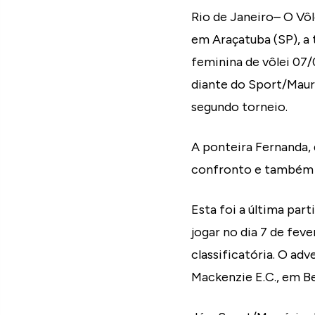
Rio de Janeiro– O Vôle
em Araçatuba (SP), a t
feminina de vôlei 07/0
diante do Sport/Maurí
segundo torneio.
A ponteira Fernanda, 
confronto e também f
Esta foi a última par
jogar no dia 7 de feve
classificatória. O ad
Mackenzie E.C., em B