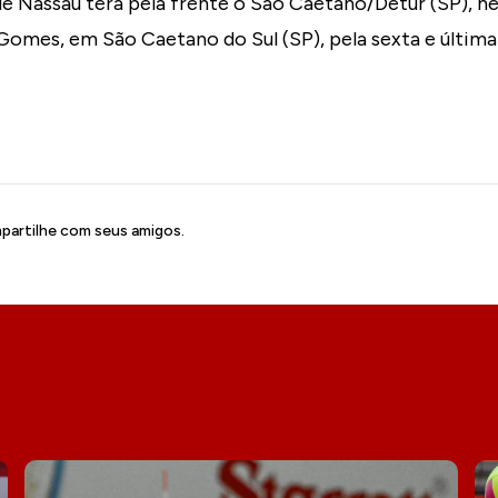
e Nassau terá pela frente o São Caetano/Detur (SP), nes
 Gomes, em São Caetano do Sul (SP), pela sexta e últim
artilhe com seus amigos.