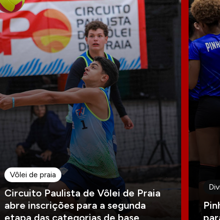
Vôlei de praia
Div
Circuito Paulista de Vôlei de Praia
abre inscrições para a segunda
Pin
etapa das categorias de base
par