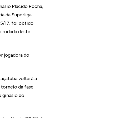
inásio Plácido Rocha,
ia da Superliga
25/17, foi obtido
ta rodada deste
or jogadora do
raçatuba voltará a
o torneio da fase
o ginásio do