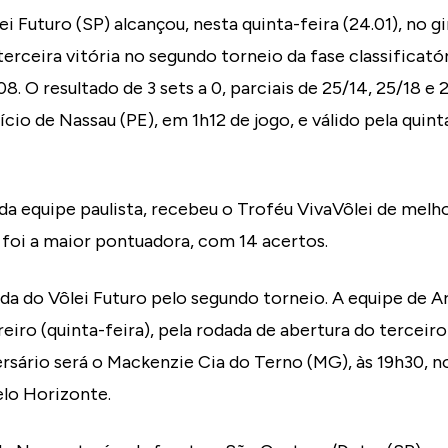
i Futuro (SP) alcançou, nesta quinta-feira (24.01), no g
erceira vitória no segundo torneio da fase classificatór
8. O resultado de 3 sets a 0, parciais de 25/14, 25/18 e 
cio de Nassau (PE), em 1h12 de jogo, e válido pela quin
da equipe paulista, recebeu o Troféu VivaVôlei de melh
oi a maior pontuadora, com 14 acertos.
tida do Vôlei Futuro pelo segundo torneio. A equipe de A
reiro (quinta-feira), pela rodada de abertura do terceir
versário será o Mackenzie Cia do Terno (MG), às 19h30, n
elo Horizonte.