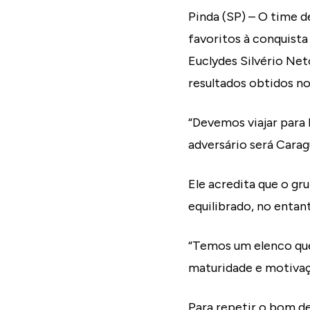
Pinda (SP) – O time 
favoritos à conquista
Euclydes Silvério Net
resultados obtidos n
“Devemos viajar para P
adversário será Carag
Ele acredita que o gr
equilibrado, no enta
“Temos um elenco que
maturidade e motivaçã
Para repetir o bom d