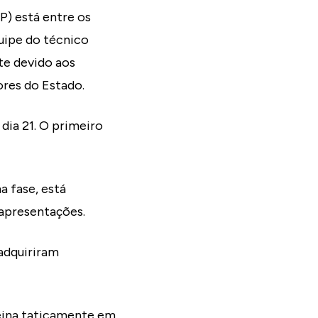
P) está entre os
quipe do técnico
nte devido aos
ores do Estado.
 dia 21. O primeiro
a fase, está
 apresentações.
adquiriram
eina taticamente em