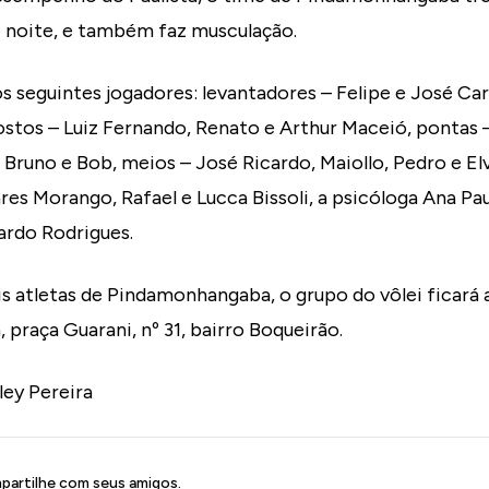
e noite, e também faz musculação.
 seguintes jogadores: levantadores – Felipe e José Carlo
ostos – Luiz Fernando, Renato e Arthur Maceió, pontas –
, Bruno e Bob, meios – José Ricardo, Maiollo, Pedro e El
ares Morango, Rafael e Lucca Bissoli, a psicóloga Ana Pa
ardo Rodrigues.
 atletas de Pindamonhangaba, o grupo do vôlei ficará a
 praça Guarani, nº 31, bairro Boqueirão.
ley Pereira
artilhe com seus amigos.