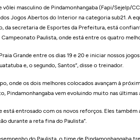
de vôlei masculino de Pindamonhangaba (Fapi/Sejelp/CC
 dos Jogos Abertos do Interior na categoria sub21. A e
o, da secretaria de Esportes da Prefeitura, está confia
o Campeonato Paulista, onde está entre os quatro melh
raia Grande entre os dias 19 e 20 e iniciar nossos jogos
uatatuba e, o segundo, Santos”, disse o treinador.
upo, onde os dois melhores colocados avançam à próxim
nto, Pindamonhangaba vem evoluindo muito nas últimas
 está entrosado com os novos reforços. Eles também 
o durante a reta fina do Paulista”.
esempenho do Paulista, o time de Pindamonhangaba tr