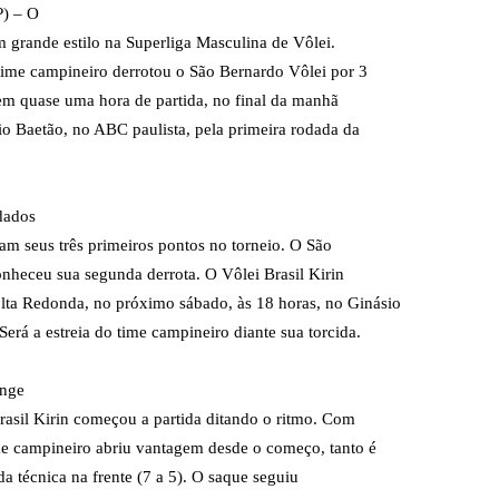
) – O
m grande estilo na Superliga Masculina de Vôlei.
time campineiro derrotou o São Bernardo Vôlei por 3
 em quase uma hora de partida, no final da manhã
io Baetão, no ABC paulista, pela primeira rodada da
dados
am seus três primeiros pontos no torneio. O São
onheceu sua segunda derrota. O Vôlei Brasil Kirin
olta Redonda, no próximo sábado, às 18 horas, no Ginásio
erá a estreia do time campineiro diante sua torcida.
onge
rasil Kirin começou a partida ditando o ritmo. Com
me campineiro abriu vantagem desde o começo, tanto é
da técnica na frente (7 a 5). O saque seguiu