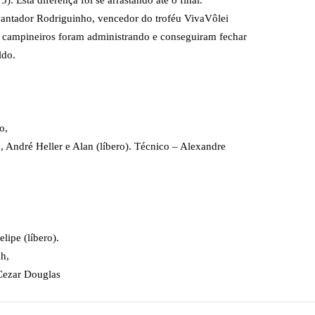
5). Esta diferença foi se arrastando até o final.
vantador Rodriguinho, vencedor do troféu VivaVôlei
campineiros foram administrando e conseguiram fechar
ldo.
o,
 André Heller e Alan (líbero). Técnico – Alexandre
lipe (líbero).
h,
 Cezar Douglas