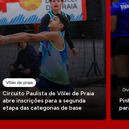
Vôlei de praia
Div
Circuito Paulista de Vôlei de Praia
abre inscrições para a segunda
Pin
etapa das categorias de base
par