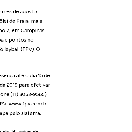
e mês de agosto.
lei de Praia, mais
tão 7, em Campinas.
apa e pontos no
lleyball (FPV). O
sença até o dia 15 de
da 2019 para efetivar
one (11) 3053-9565).
 FPV, www.fpv.com.br,
tapa pelo sistema.