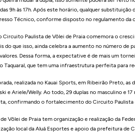
o queira mudar a dupla, isso somente pdoerá ser feito no
das 9h às 17h. Após este horário, qualquer substituição 
resso Técnico, conforme disposto no regulamento da 
 o Circuito Paulista de Vôlei de Praia comemora o cres
s do que isso, ainda celebra a aumento no número de p
alores. Dessa forma, a expectative é de mais um torne
do Taquaral, que tem uma infraestrutura perfeita para r
rada, realizada no Kauai Sports, em Ribeirão Preto, as
ski e Ariele/Welly. Ao todo, 29 duplas no masculino e 17
ta, confirmando o fortalecimento do Circuito Paulista d
a de Vôlei de Praia tem organização e realização da Fede
ização local da Aluá Esportes e apoio da prefeitura de 