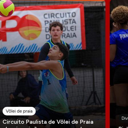
Vôlei de praia
Div
Circuito Paulista de Vôlei de Praia