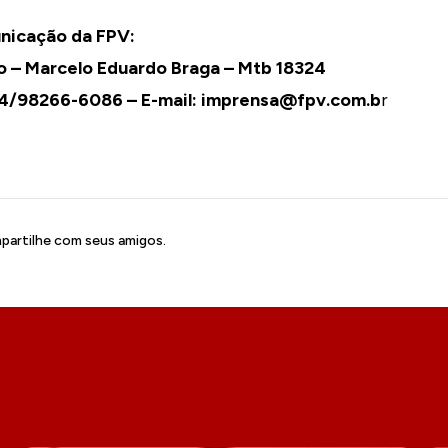
nicação da FPV:
 – Marcelo Eduardo Braga – Mtb 18324
84/98266-6086 – E-mail: imprensa@fpv.com.b
r
artilhe com seus amigos.