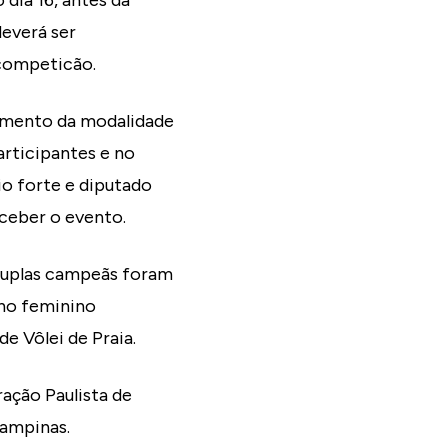
 dia 16, antes da
deverá ser
competicão.
cimento da modalidade
articipantes e no
io forte e diputado
eceber o evento.
 duplas campeãs foram
 no feminino
e Vôlei de Praia.
ração Paulista de
Campinas.