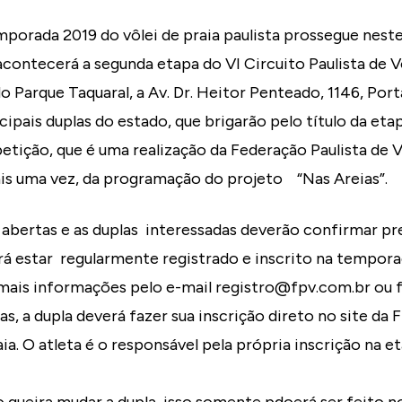
mporada 2019 do vôlei de praia paulista prossegue nest
acontecerá a segunda etapa do VI Circuito Paulista de Vô
o Parque Taquaral, a Av. Dr. Heitor Penteado, 1146, Por
cipais duplas do estado, que brigarão pelo título da et
etição, que é uma realização da Federação Paulista de Vo
ais uma vez, da programação do projeto “Nas Areias”.
o abertas e as duplas interessadas deverão confirmar pre
rá estar regularmente registrado e inscrito na tempora
(mais informações pelo e-mail registro@fpv.com.br ou f
as, a dupla deverá fazer sua inscrição direto no site da
aia. O atleta é o responsável pela própria inscrição na e