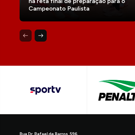
na reta final de preparação para o
Campeonato Paulista
Rua Dr. Rafael de Barros, 596