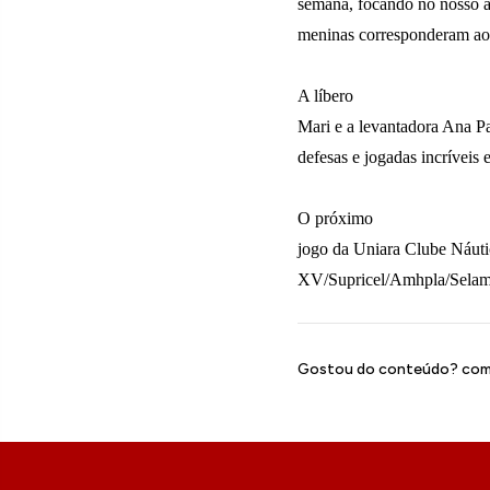
semana, focando no nosso at
meninas corresponderam ao q
A líbero
Mari e a levantadora Ana Pa
defesas e jogadas incríveis
O próximo
jogo da Uniara Clube Náuti
XV/Supricel/Amhpla/Selam/
Gostou do conteúdo? comp