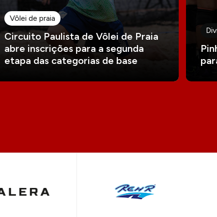
Vôlei de praia
Div
Circuito Paulista de Vôlei de Praia
abre inscrições para a segunda
Pin
etapa das categorias de base
par