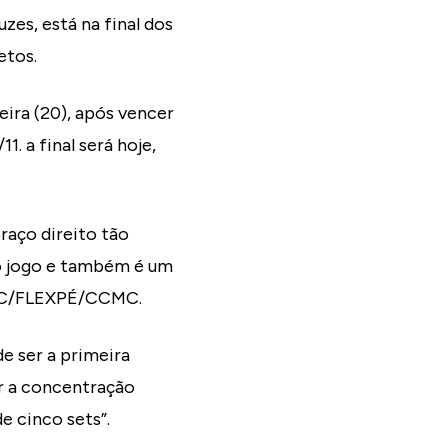
es, está na final dos
etos.
eira (20), após vencer
1. a final será hoje,
raço direito tão
 o jogo e também é um
 UMC/FLEXPÉ/CCMC.
de ser a primeira
r a concentração
e cinco sets”.