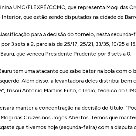
minina UMC/FLEXPÉ/CCMC, que representa Mogi das Cruz
Interior, que estão sendo disputados na cidade de Barr
lassificação para a decisão do torneio, nesta segunda-f
or 3 sets a 2, parciais de 25/17, 25/21, 33/35, 19/25 e 15/1
 Bauru, que venceu Presidente Prudente por 3 sets a 0.
. Bauru tem uma atacante que sabe bater na bola com o b
squerdo. Além disso, a levantadora deles distribui bem
e”, frisou Antônio Martins Filho, o Índio, técnico do
ecisará manter a concentração na decisão do título: “Po
 Mogi das Cruzes nos Jogos Abertos. Temos que mante
esgaste que tivemos hoje (segunda-feira) com a disputa d