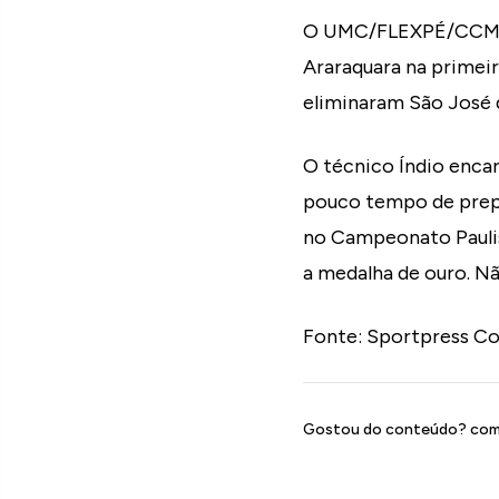
O UMC/FLEXPÉ/CCMC e
Araraquara na primeir
eliminaram São José d
O técnico Índio enc
pouco tempo de prepa
no Campeonato Paulis
a medalha de ouro. Não
Fonte: Sportpress C
Gostou do conteúdo? comp