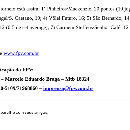
 torneio está assim: 1) Pinheiros/Mackenzie, 20 pontos (10 jo
egel/S. Caetano, 19; 4) Vôlei Futuro, 16; 5) São Bernardo, 14
2 (0,5 de set average); 7) Carmem Steffens/Senhor Café, 12 (
te
www.fpv.com.br
icação da FPV:
– Marcelo Eduardo Braga – Mtb 18324
720-5109/71968860 –
imprensa@fpv.com.br
artilhe com seus amigos.