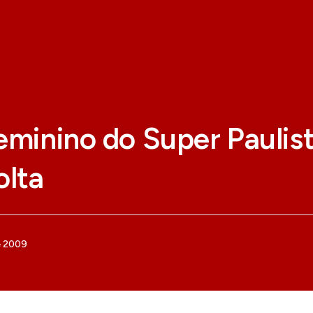
eminino do Super Pauli
olta
e 2009