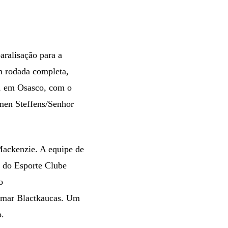
aralisação para a
om rodada completa,
a, em Osasco, com o
rmen Steffens/Senhor
/Mackenzie. A equipe de
o do Esporte Clube
o
demar Blactkaucas. Um
o.