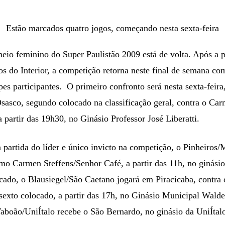
Estão marcados quatro jogos, começando nesta sexta-feira
eio feminino do Super Paulistão 2009 está de volta. Após a p
os do Interior, a competição retorna neste final de semana c
pes participantes. O primeiro confronto será nesta sexta-feir
Osasco, segundo colocado na classificação geral, contra o Ca
 partir das 19h30, no Ginásio Professor José Liberatti.
a partida do líder e único invicto na competição, o Pinheiros
o Carmen Steffens/Senhor Café, a partir das 11h, no ginási
ocado, o Blausiegel/São Caetano jogará em Piracicaba, contra 
sexto colocado, a partir das 17h, no Ginásio Municipal Wal
Taboão/UniÍtalo recebe o São Bernardo, no ginásio da UniÍtal