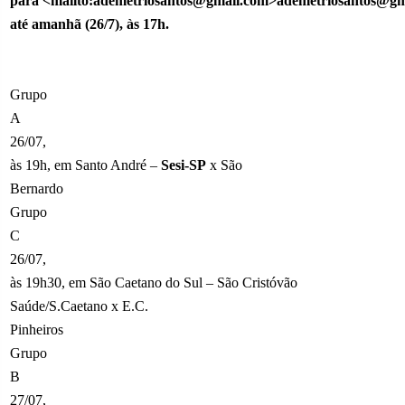
para <mailto:ademetriosantos@gmail.com>ademetriosantos@gm
até amanhã (26/7), às 17h.
Grupo
A
26/07,
às 19h, em Santo André –
Sesi-SP
x São
Bernardo
Grupo
C
26/07,
às 19h30, em São Caetano do Sul – São Cristóvão
Saúde/S.Caetano x E.C.
Pinheiros
Grupo
B
27/07,