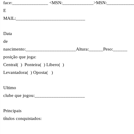
face:_______________ <MSN:_____________>MSN:___________
E
MAIL:_____________________________
Data
de
nascimento:_____________________Altura:______Peso:______
posição que joga:
Central(
)
Ponteira(
) Libero(
)
Levantadora(
) Oposta(
)
Ultimo
clube que jogou:_____________________
Principais
títulos conquistados: