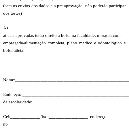
(sem os envios dos dados e a pré aprovação
não poderão participar
dos testes)
As
atletas aprovadas terão direito a bolsa na faculdade, moradia com
empregada/alimentação completa, plano medico e odontológico e
bolsa atleta.
Nome:_________________________________________________
Endereço: ______________________________________________
de escolaridade:_______________________________________
Cel:_____________fixo:_________________ endereço
no