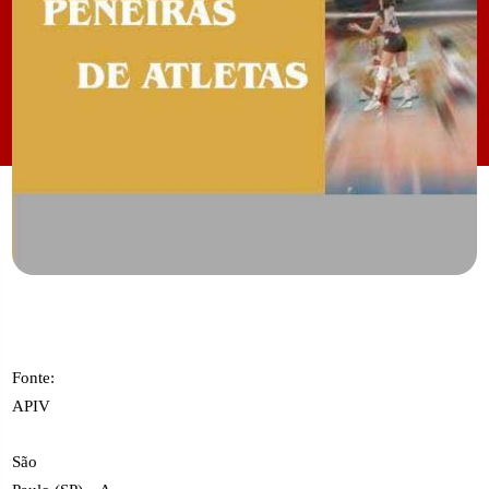
Fonte:
APIV
São