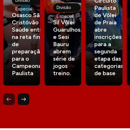
Circuito
Divisão
Paulista
Divisão
Especial
Osasco São
de Vôlei
Especial
Cristóvão
Sil Vôlei
de Praia
Saúde entra
Guarulhos
abre
na reta final
e Sesi
inscrições
de
Bauru
para a
preparação
abrem
segunda
para o
série de
etapa das
Campeonato
jogos
categorias
Paulista
treino.
de base