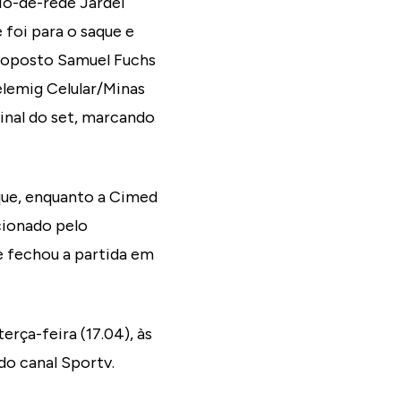
io-de-rede Jardel
 foi para o saque e
o oposto Samuel Fuchs
lemig Celular/Minas
final do set, marcando
que, enquanto a Cimed
cionado pelo
e fechou a partida em
erça-feira (17.04), às
do canal Sportv.