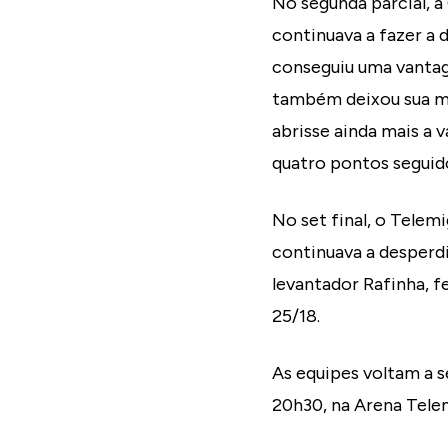
No segunda parcial, a
continuava a fazer a d
conseguiu uma vantag
também deixou sua ma
abrisse ainda mais a 
quatro pontos seguido
No set final, o Tele
continuava a desperd
levantador Rafinha, f
25/18.
As equipes voltam a se
20h30, na Arena Telem