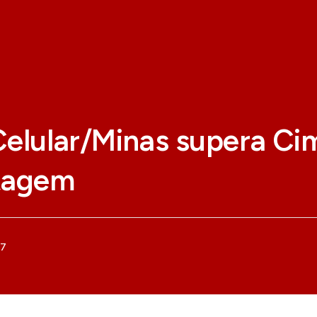
Celular/Minas supera Ci
tagem
07