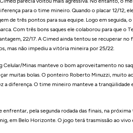
 Cimed parecia voltou mais agressiva. No entanto, o me
iferença para o time mineiro. Quando o placar 12/12, ele
em de três pontos para sua equipe. Logo em seguida, 
rca. Com três bons saques ele colaborou para que o Te
vantagem, 22/17. A Cimed ainda tentou se recuperar no 
s, mas não impediu a vitória mineira por 25/22.
mig Celular/Minas manteve o bom aproveitamento no sa
içar muitas bolas. O ponteiro Roberto Minuzzi, muito a
ez a diferença. O time mineiro manteve a tranqüilidade 
 enfrentar, pela segunda rodada das finais, na próxima t
ig, em Belo Horizonte. O jogo terá trasmissão ao vivo 