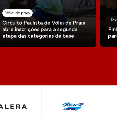
Vôlei de praia
Div
Circuito Paulista de Vôlei de Praia
abre inscrições para a segunda
Pin
etapa das categorias de base
par