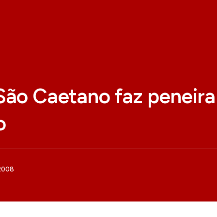
ão Caetano faz peneira
o
 2008