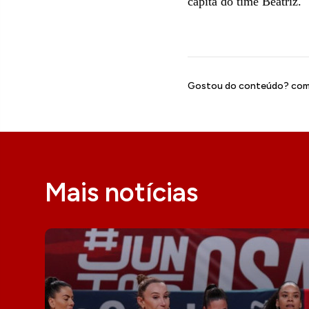
capitã do time Beatriz.
Gostou do conteúdo? comp
Mais notícias