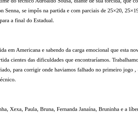
 time do técnico Adroaldo Sousa, diante de sua torcida, que
n Senna, se impôs na partida e com parciais de 25×20, 25×19
 para a final do Estadual.
rida em Americana e sabendo da carga emocional que esta nov
artida cientes das dificuldades que encontraríamos. Trabalham
iado, para corrigir onde haviamos falhado no primeiro jogo , 
écnico.
ha, Xexa, Paula, Bruna, Fernanda Janaína, Bruninha e a líbe