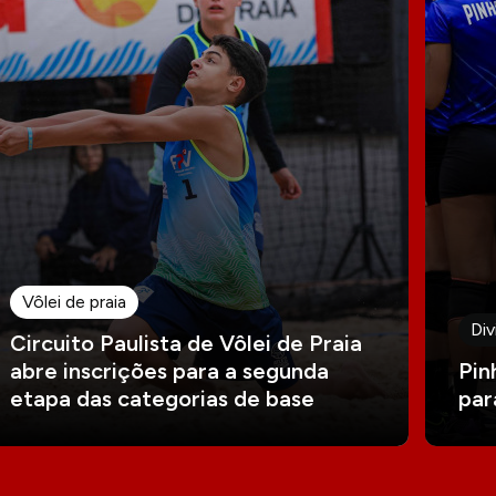
Vôlei de praia
Div
Circuito Paulista de Vôlei de Praia
abre inscrições para a segunda
Pin
etapa das categorias de base
par