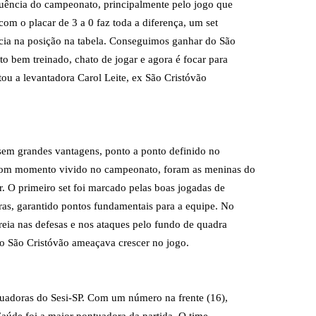
quência do campeonato, principalmente pelo jogo que
com o placar de 3 a 0 faz toda a diferença, um set
cia na posição na tabela. Conseguimos ganhar do São
o bem treinado, chato de jogar e agora é focar para
ou a levantadora Carol Leite, ex São Cristóvão
 sem grandes vantagens, ponto a ponto definido no
bom momento vivido no campeonato, foram as meninas do
. O primeiro set foi marcado pelas boas jogadas de
ras, garantido pontos fundamentais para a equipe. No
reia nas defesas e nos ataques pelo fundo de quadra
 o São Cristóvão ameaçava crescer no jogo.
tuadoras do Sesi-SP. Com um número na frente (16),
aúde foi a maior pontuadora da partida. O time