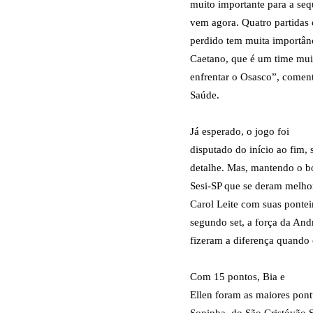
muito importante para a se
vem agora. Quatro partidas 
perdido tem muita importân
Caetano, que é um time muit
enfrentar o Osasco”, coment
Saúde.
Já esperado, o jogo foi
disputado do início ao fim,
detalhe. Mas, mantendo o 
Sesi-SP que se deram melhor
Carol Leite com suas pontei
segundo set, a força da And
fizeram a diferença quando
Com 15 pontos, Bia e
Ellen foram as maiores pon
Soninha, do São Cristóvão S