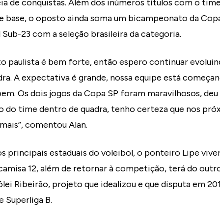
ia de conquistas. Além dos inúmeros títulos com o tim
de base, o oposto ainda soma um bicampeonato da Co
l Sub-23 com a seleção brasileira da categoria.
o paulista é bem forte, então espero continuar evoluin
dra. A expectativa é grande, nossa equipe está começan
em. Os dois jogos da Copa SP foram maravilhosos, deu p
ão do time dentro de quadra, tenho certeza que nos pró
 mais”, comentou Alan.
 principais estaduais do voleibol, o ponteiro Lipe viv
 camisa 12, além de retornar à competição, terá do outro
ôlei Ribeirão, projeto que idealizou e que disputa em 
e Superliga B.