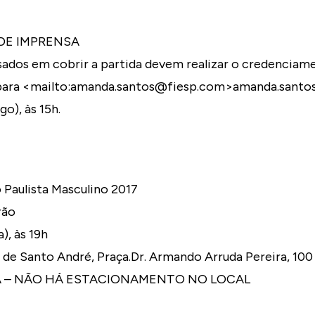
DE IMPRENSA
ssados em cobrir a partida devem realizar o credenciam
para <mailto:amanda.santos@fiesp.com>amanda.santo
go), às 15h.
Paulista Masculino 2017
rão
), às 19h
i de Santo André, Praça.Dr. Armando Arruda Pereira, 100
A – NÃO HÁ ESTACIONAMENTO NO LOCAL