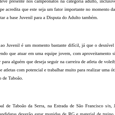
teve presente nos campeonatos na categoria adulto, inclusiv
ipe acredita que este seja um fator importante no momento d
itar a base Juvenil para a Disputa do Adulto também.
ao Juvenil é um momento bastante difícil, já que o desnível
ntendo que atuar em uma equipe jovem, com aproveitamento s
para alguém que deseja seguir na carreira de atleta de vole
ipe atletas com potencial e trabalhar muito para realizar uma 
o de Taboão.
al de Taboão da Serra, na Estrada de São Francisco s/n, 
ndidatas deverão estar munidas de RG e material de treino.