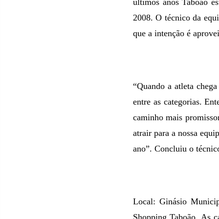
últimos anos Taboão es
2008. O técnico da equ
que a intenção é aprove
“Quando a atleta chega 
entre as categorias. E
caminho mais promissor 
atrair para a nossa equ
ano”. Concluiu o técnic
Local: Ginásio Municip
Shopping Taboão. As ca