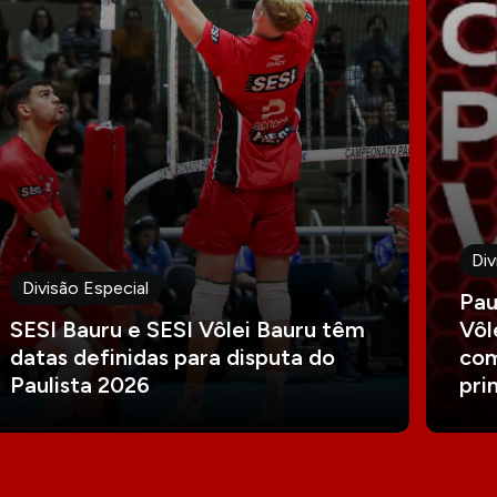
Div
Divisão Especial
Pau
SESI Bauru e SESI Vôlei Bauru têm
Vôl
datas definidas para disputa do
com
Paulista 2026
pri