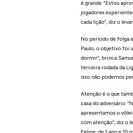
é grande. “Estou apr
jogadores experientes
cada lição”, diz o lev
No período de folga e
Paulo, o objetivo foi
dormir”, brinca Samuel
terceira rodada da Li
isso não podemos per
Atenção é o que tamb
casa do adversário. 
apresentamos o vôlei
com atenção”, diz o l
Felipe, de 1 ano e 10 