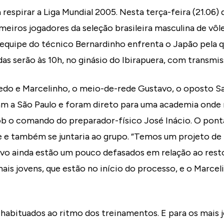
 respirar a Liga Mundial 2005. Nesta terça-feira (21.0
imeiros jogadores da seleção brasileira masculina de vôl
 equipe do técnico Bernardinho enfrenta o Japão pela q
as serão às 10h, no ginásio do Ibirapuera, com transmi
edo e Marcelinho, o meio-de-rede Gustavo, o oposto S
am a São Paulo e foram direto para uma academia onde 
ob o comando do preparador-físico José Inácio. O pont
 e também se juntaria ao grupo. “Temos um projeto de t
avo ainda estão um pouco defasados em relação ao rest
ais jovens, que estão no início do processo, e o Marcel
 habituados ao ritmo dos treinamentos. E para os mais 