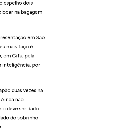
o espelho dois
colocar na bagagem
eapresentação em São
 eu mais faço é
, em Gifu, pela
 inteligência, por
apão duas vezes na
 Ainda não
so deve ser dado
 lado do sobrinho
.