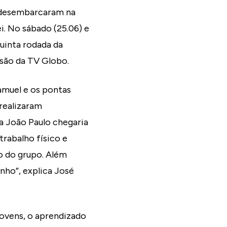
6) desembarcaram na
ei. No sábado (25.06) e
uinta rodada da
ssão da TV Globo.
amuel e os pontas
realizaram
a João Paulo chegaria
rabalho físico e
o do grupo. Além
inho”, explica José
jovens, o aprendizado