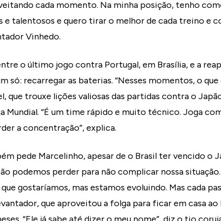
oveitando cada momento. Na minha posição, tenho com
 e talentosos e quero tirar o melhor de cada treino e 
antador Vinhedo.
ntre o último jogo contra Portugal, em Brasília, e a r
 um só: recarregar as baterias. “Nesses momentos, o que
, que trouxe lições valiosas das partidas contra o Japão
ga Mundial. “É um time rápido e muito técnico. Joga com
der a concentração”, explica.
ém pede Marcelinho, apesar de o Brasil ter vencido o J
“Não podemos perder para não complicar nossa situação.
 que gostaríamos, mas estamos evoluindo. Mas cada pas
evantador, que aproveitou a folga para ficar em casa ao
meses. “Ele já sabe até dizer o meu nome”, diz o tio coruja