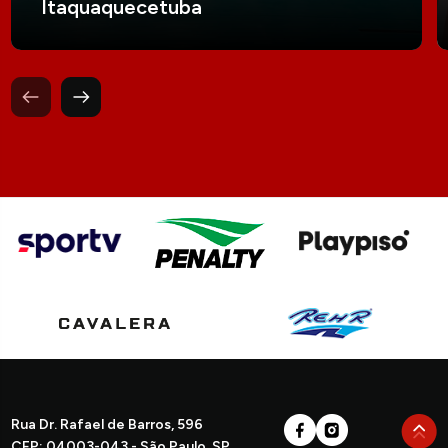
Itaquaquecetuba
Rua Dr. Rafael de Barros, 596
CEP: 04003-043 - São Paulo, SP