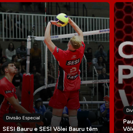
Div
Divisão Especial
Pau
SESI Bauru e SESI Vôlei Bauru têm
Vôl