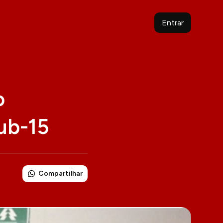
Entrar
o
ub-15
Compartilhar