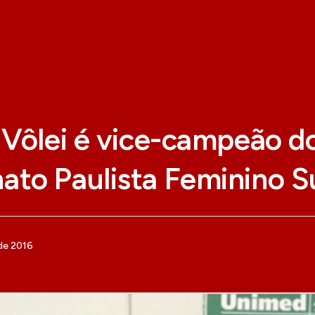
 Vôlei é vice-campeão d
to Paulista Feminino S
de 2016