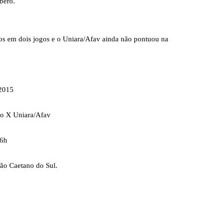
íbero.
os em dois jogos e o Uniara/Afav ainda não pontuou na
 2015
no X Uniara/Afav
16h
ão Caetano do Sul.