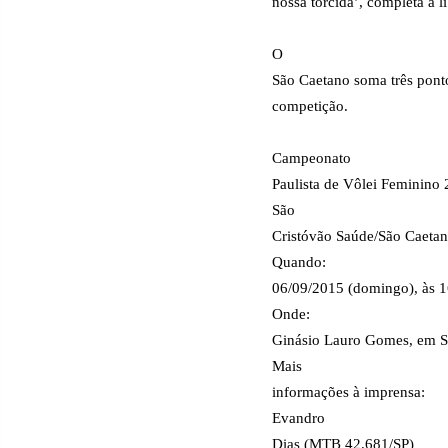
nossa torcida’, completa a l
O
São Caetano soma três pont
competição.
Campeonato
Paulista de Vôlei Feminino
São
Cristóvão Saúde/São Caeta
Quando:
06/09/2015 (domingo), às 
Onde:
Ginásio Lauro Gomes, em S
Mais
informações à imprensa:
Evandro
Dias (MTB 42.681/SP)