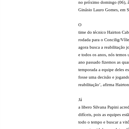
no próximo domingo (06), à
Ginásio Lauro Gomes, em S
O
time do técnico Hairton Cab
rodada para o Concilig/Vôl
agora busca a reabilitação 
e todos os anos, nós temos u
ano passado fizemos as quart
temporada a equipe deles es
fosse uma decisão e jogand
reabilitação’, afirma Hairto
Já
a libero Silvana Papini acr
difíceis, pois as equipes es
todo o tempo e buscar a vit