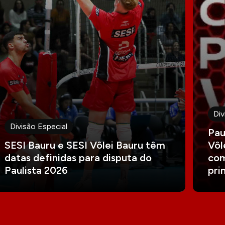
Div
Divisão Especial
Pau
SESI Bauru e SESI Vôlei Bauru têm
Vôl
datas definidas para disputa do
com
Paulista 2026
pri