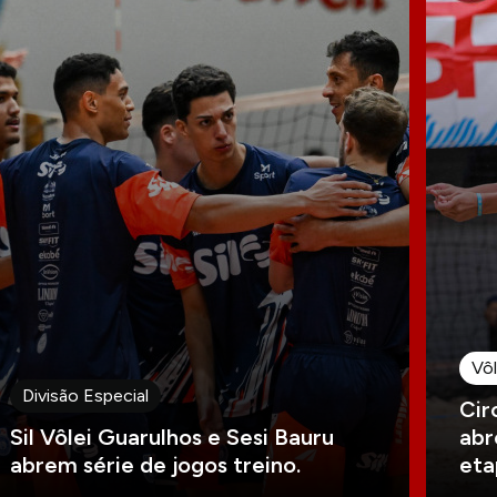
Vôl
Divisão Especial
Cir
Sil Vôlei Guarulhos e Sesi Bauru
abr
abrem série de jogos treino.
eta