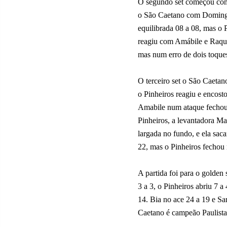
O segundo set começou com 
o São Caetano com Domingas
equilibrada 08 a 08, mas o
reagiu com Amábile e Raque
mas num erro de dois toques
O terceiro set o São Caetano
o Pinheiros reagiu e encos
Amabile num ataque fechou 2
Pinheiros, a levantadora M
largada no fundo, e ela sa
22, mas o Pinheiros fechou 
A partida foi para o golden 
3 a 3, o Pinheiros abriu 7 
14. Bia no ace 24 a 19 e S
Caetano é campeão Paulist