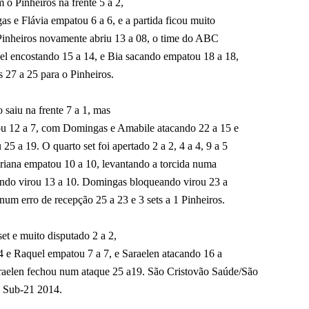
o Pinheiros na frente 5 a 2,
 e Flávia empatou 6 a 6, e a partida ficou muito
 Pinheiros novamente abriu 13 a 08, o time do ABC
l encostando 15 a 14, e Bia sacando empatou 18 a 18,
 27 a 25 para o Pinheiros.
 saiu na frente 7 a 1, mas
tou 12 a 7, com Domingas e Amabile atacando 22 a 15 e
5 a 19. O quarto set foi apertado 2 a 2, 4 a 4, 9 a 5
ariana empatou 10 a 10, levantando a torcida numa
cando virou 13 a 10. Domingas bloqueando virou 23 a
num erro de recepção 25 a 23 e 3 sets a 1 Pinheiros.
set e muito disputado 2 a 2,
a 4 e Raquel empatou 7 a 7, e Saraelen atacando 16 a
araelen fechou num ataque 25 a19. São Cristovão Saúde/São
a Sub-21 2014.