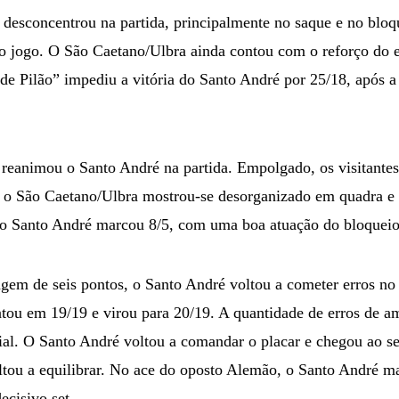
desconcentrou na partida, principalmente no saque e no bloq
o jogo. O São Caetano/Ulbra ainda contou com o reforço do 
e Pilão” impediu a vitória do Santo André por 25/18, após a
or reanimou o Santo André na partida. Empolgado, os visitante
Já o São Caetano/Ulbra mostrou-se desorganizado em quadra e
 o Santo André marcou 8/5, com uma boa atuação do bloqueio
gem de seis pontos, o Santo André voltou a cometer erros no a
tou em 19/19 e virou para 20/19. A quantidade de erros de a
ial. O Santo André voltou a comandar o placar e chegou ao s
tou a equilibrar. No ace do oposto Alemão, o Santo André m
ecisivo set.