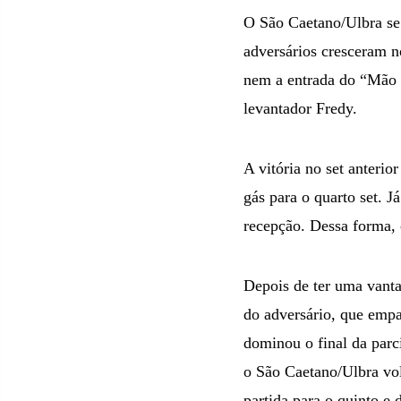
O São Caetano/Ulbra se 
adversários cresceram n
nem a entrada do “Mão d
levantador Fredy.
A vitória no set anteri
gás para o quarto set. 
recepção. Dessa forma,
Depois de ter uma vanta
do adversário, que empa
dominou o final da parc
o São Caetano/Ulbra vol
partida para o quinto e d