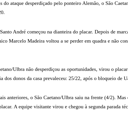
is do ataque desperdiçado pelo ponteiro Alemão, o São Caeta
20.
 Santo André começou na dianteira do placar. Depois de marca
cnico Marcelo Madeira voltou a se perder em quadra e não co
etano/Ulbra não desperdiçou as oportunidades, virou o placar 
cia dos donos da casa prevaleceu: 25/22, após o bloqueio de U
ais anteriores, o São Caetano/Ulbra saiu na frente (4/2). Mas
placar. A equipe visitante virou e chegou à segunda parada té