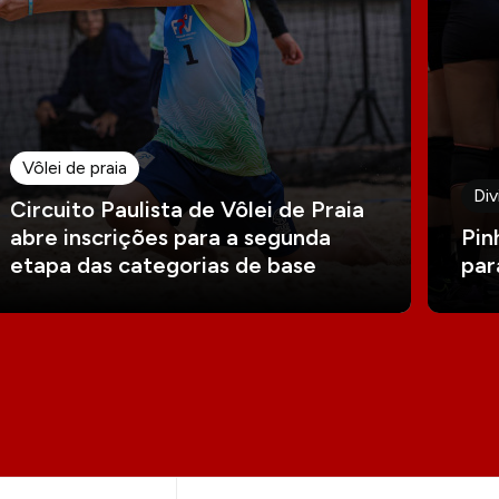
Vôlei de praia
Div
Circuito Paulista de Vôlei de Praia
abre inscrições para a segunda
Pin
etapa das categorias de base
par