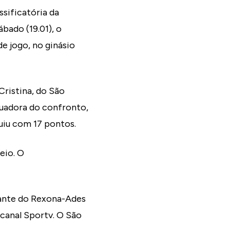
ssificatória da
bado (19.01), o
de jogo, no ginásio
Cristina, do São
tuadora do confronto,
uiu com 17 pontos.
eio. O
diante do Rexona-Ades
 canal Sportv. O São