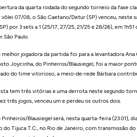
bertura da quarta rodada do segundo torneio da fase cla
 vôlei 07/08, o São Caetano/Detur (SP) venceu, neste sá
SP) por 3 sets a 1 (25/17, 27/25, 21/25 e 28/26), em 1h51 
m São Paulo.
 melhor jogadora da partida foi para a levantadora Ana 
to Joycinha, do Pinheiros/Blausiegel, foi a maior pon
lado do time vitorioso, a meio-de-rede Bárbara contrib
sta tem três vitórias e uma derrota neste segundo torn
fez três jogos, venceu um e perdeu os outros dois.
Pinheiros/Blausiegel será, nesta quarta-feira (23.01), 
io do Tijuca T.C., no Rio de Janeiro, com transmissão do