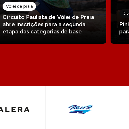
Vôlei de praia
Div
Circuito Paulista de Vôlei de Praia
abre inscrições para a segunda
Pin
etapa das categorias de base
par