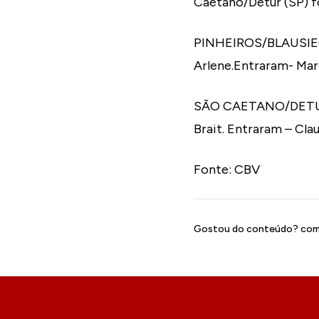
Caetano/Detur (SP) fo
PINHEIROS/BLAUSIEGEL 
Arlene.Entraram- Marc
SÃO CAETANO/DETUR – 
Brait. Entraram – Clau
Fonte: CBV
Gostou do conteúdo? comp