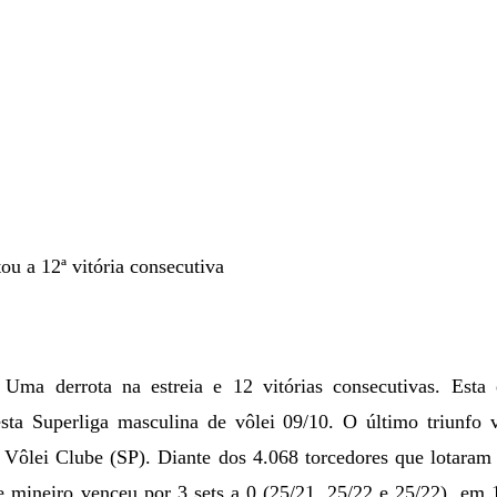
ou a 12ª vitória consecutiva
 Uma derrota na estreia e 12 vitórias consecutivas. Esta
ta Superliga masculina de vôlei 09/10. O último triunfo v
l Vôlei Clube (SP). Diante dos 4.068 torcedores que lotaram 
e mineiro venceu por 3 sets a 0 (25/21, 25/22 e 25/22), em 