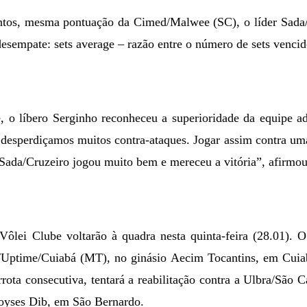
tos, mesma pontuação da Cimed/Malwee (SC), o líder Sada/
desempate: sets average – razão entre o número de sets vencid
e, o líbero Serginho reconheceu a superioridade da equipe a
esperdiçamos muitos contra-ataques. Jogar assim contra uma
Sada/Cruzeiro jogou muito bem e mereceu a vitória”, afirmou
Vôlei Clube voltarão à quadra nesta quinta-feira (28.01). 
/Uptime/Cuiabá (MT), no ginásio Aecim Tocantins,
em Cuia
rrota consecutiva, tentará a reabilitação contra a Ulbra/São C
oyses Dib,
em São Bernardo.