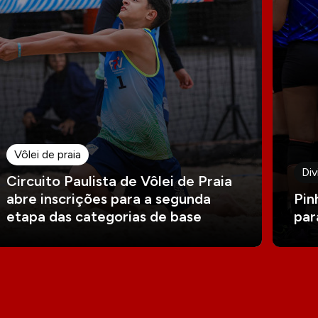
Vôlei de praia
Div
Circuito Paulista de Vôlei de Praia
abre inscrições para a segunda
Pin
etapa das categorias de base
par