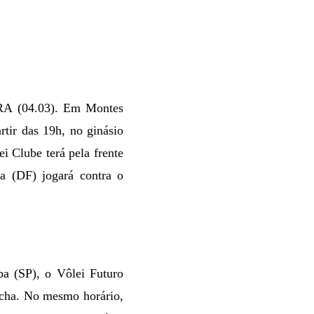
IRA (04.03).
Em Montes
ir das 19h, no ginásio
i Clube terá pela frente
ia (DF) jogará contra o
a (SP), o Vôlei Futuro
ocha. No mesmo horário,