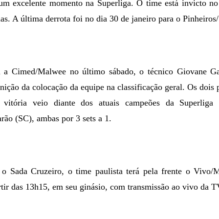
 um excelente momento na Superliga. O time está invicto n
as. A última derrota foi no dia 30 de janeiro para o Pinheiros/
ra a Cimed/Malwee no último sábado, o técnico Giovane G
inição da colocação da equipe na classificação geral. Os dois 
a vitória veio diante dos atuais campeões da Superliga
ão (SC), ambas por 3 sets a 1.
 o Sada Cruzeiro, o time paulista terá pela frente o Viv
ir das 13h15, em seu ginásio, com transmissão ao vivo da T