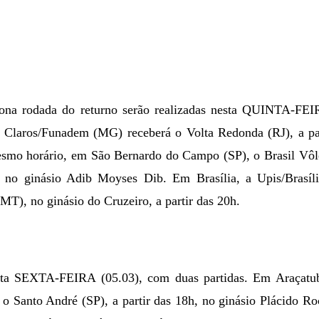
 nona rodada do returno serão realizadas nesta QUINTA-FE
laros/Funadem (MG) receberá o Volta Redonda (RJ), a part
smo horário,
em São Bernardo
do Campo (SP), o Brasil Vôle
, no ginásio Adib Moyses Dib. Em Brasília, a Upis/Brasíl
T), no ginásio do Cruzeiro, a partir das 20h.
sta SEXTA-FEIRA (05.03), com duas partidas. Em Araçatub
 o Santo André (SP), a partir das 18h, no ginásio Plácido R