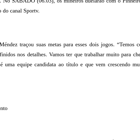
SP. No SÁBADO (06.03), os mineiros duelarão com o Pinheiros
 do canal Sportv.
Méndez traçou suas metas para esses dois jogos. “Temos c
efinidos nos detalhes. Vamos ter que trabalhar muito para c
é uma equipe candidata ao título e que vem crescendo mui
nto