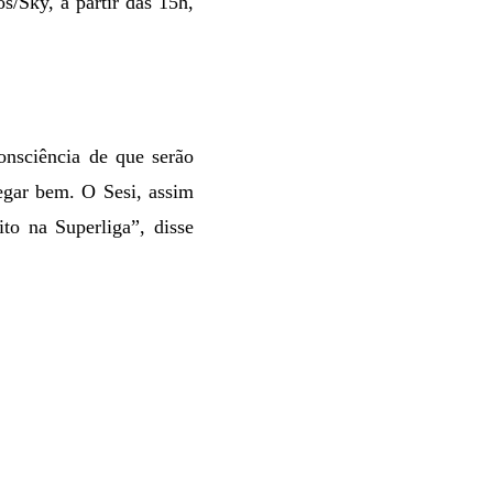
/Sky, a partir das 15h,
onsciência de que serão
hegar bem. O Sesi, assim
to na Superliga”, disse