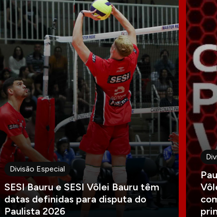
Div
Divisão Especial
Pau
SESI Bauru e SESI Vôlei Bauru têm
Vôl
datas definidas para disputa do
com
Paulista 2026
pri