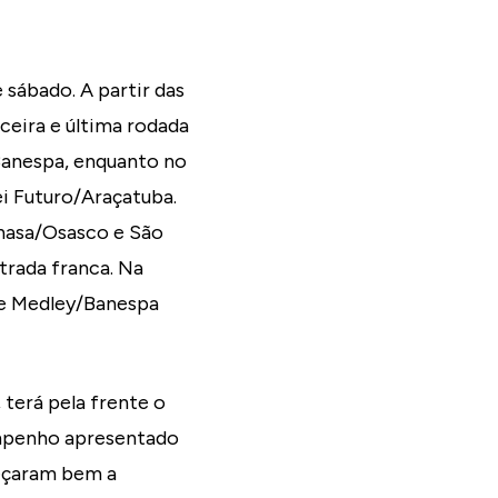
sábado. A partir das
ceira e última rodada
Banespa, enquanto no
ei Futuro/Araçatuba.
Finasa/Osasco e São
trada franca. Na
e e Medley/Banespa
 terá pela frente o
empenho apresentado
meçaram bem a