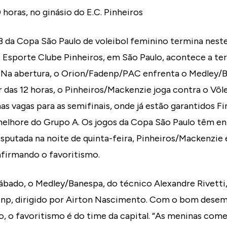
oras, no ginásio do E.C. Pinheiros
 da Copa São Paulo de voleibol feminino termina neste 
o Esporte Clube Pinheiros, em São Paulo, acontece a ter
 Na abertura, o Orion/Fadenp/PAC enfrenta o Medley/
ir das 12 horas, o Pinheiros/Mackenzie joga contra o Vôl
mas vagas para as semifinais, onde já estão garantidos 
melhore do Grupo A. Os jogos da Copa São Paulo têm en
isputada na noite de quinta-feira, Pinheiros/Mackenzi
nfirmando o favoritismo.
ábado, o Medley/Banespa, do técnico Alexandre Rivetti,
enp, dirigido por Airton Nascimento. Com o bom des
o, o favoritismo é do time da capital. “As meninas co