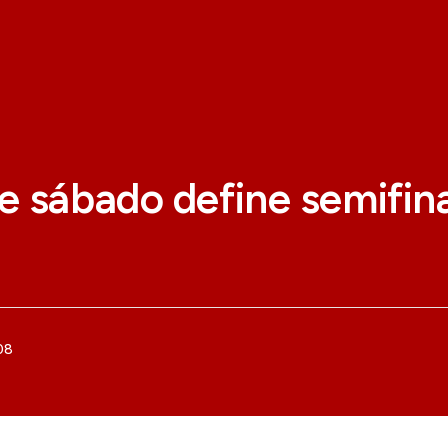
 sábado define semifina
08