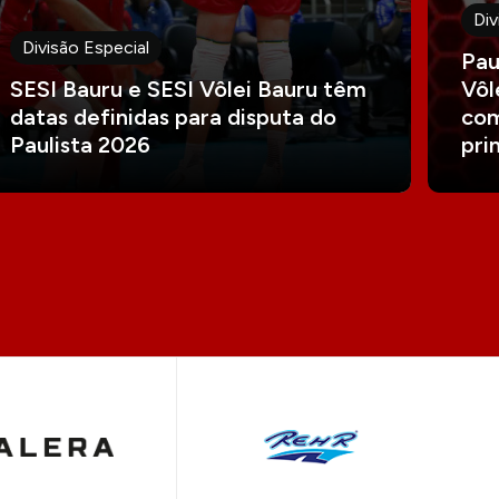
Div
Divisão Especial
Pau
SESI Bauru e SESI Vôlei Bauru têm
Vôl
datas definidas para disputa do
com
Paulista 2026
pri