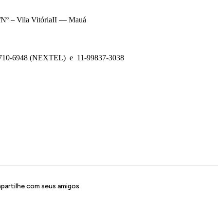
S/Nº – Vila VitóriaII — Mauá
-7710-6948 (NEXTEL)
e
11-99837-3038
artilhe com seus amigos.