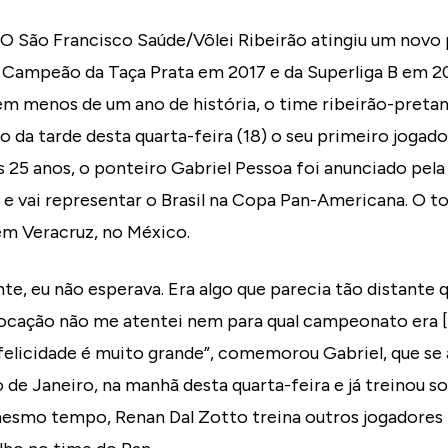
– O São Francisco Saúde/Vôlei Ribeirão atingiu um novo
o. Campeão da Taça Prata em 2017 e da Superliga B em 2
em menos de um ano de história, o time ribeirão-pretan
io da tarde desta quarta-feira (18) o seu primeiro joga
os 25 anos, o ponteiro Gabriel Pessoa foi anunciado pe
l) e vai representar o Brasil na Copa Pan-Americana. O t
em Veracruz, no México.
te, eu não esperava. Era algo que parecia tão distant
ocação não me atentei nem para qual campeonato era [r
felicidade é muito grande”, comemorou Gabriel, que se
 de Janeiro, na manhã desta quarta-feira e já treinou 
mesmo tempo, Renan Dal Zotto treina outros jogadore