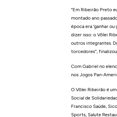
“Em Ribeirão Preto e
montado ano passado e
época era ‘ganhar ou g
dizer isso: o Vôlei R
outros integrantes. D
torcedores”, finalizou
Com Gabriel no elenco
nos Jogos Pan-Americ
O Vôlei Ribeirão é um
Social de Solidarieda
Francisco Saúde, Sic
Sports, Salute Restau