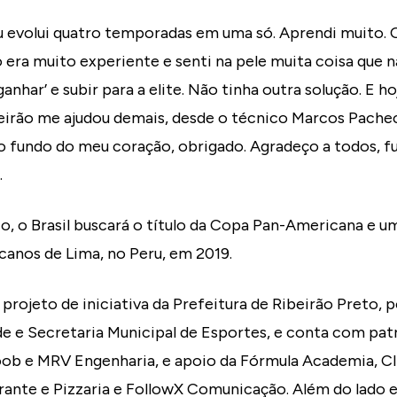
u evolui quatro temporadas em uma só. Aprendi muito. 
ra muito experiente e senti na pele muita coisa que n
anhar’ e subir para a elite. Não tinha outra solução. E h
ibeirão me ajudou demais, desde o técnico Marcos Pache
o fundo do meu coração, obrigado. Agradeço a todos, f
.
, o Brasil buscará o título da Copa Pan-Americana e u
anos de Lima, no Peru, em 2019.
 projeto de iniciativa da Prefeitura de Ribeirão Preto,
de e Secretaria Municipal de Esportes, e conta com pat
oob e MRV Engenharia, e apoio da Fórmula Academia, Clí
rante e Pizzaria e FollowX Comunicação. Além do lado e