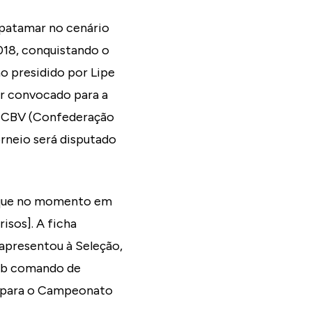
 patamar no cenário
018, conquistando o
o presidido por Lipe
dor convocado para a
la CBV (Confederação
orneio será disputado
e que no momento em
isos]. A ficha
 apresentou à Seleção,
sob comando de
s para o Campeonato