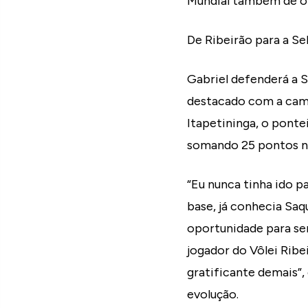
Mundial também de ol
De Ribeirão para a Se
Gabriel defenderá a S
destacado com a camis
Itapetininga, o ponte
somando 25 pontos n
“Eu nunca tinha ido p
base, já conhecia Sa
oportunidade para ser
jogador do Vôlei Ribe
gratificante demais”,
evolução.