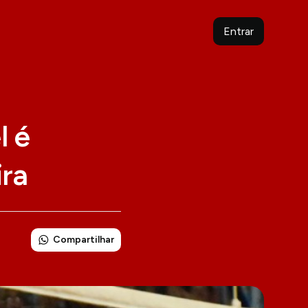
Entrar
l é
ira
Compartilhar