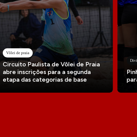
Vôlei de praia
Divi
Circuito Paulista de Vôlei de Praia
abre inscrições para a segunda
Pin
etapa das categorias de base
par