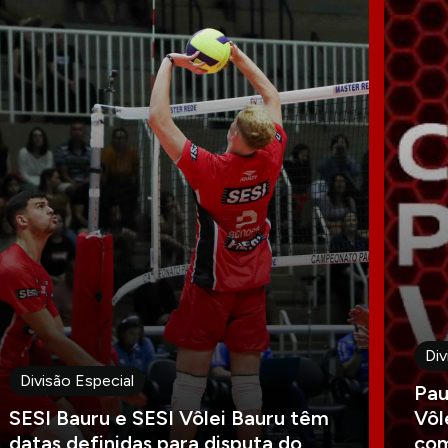
Div
Divisão Especial
Pau
SESI Bauru e SESI Vôlei Bauru têm
Vôl
datas definidas para disputa do
com