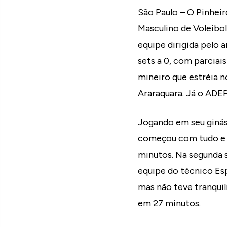
São Paulo – O Pinhei
Masculino de Voleibol
equipe dirigida pelo
sets a 0, com parciai
mineiro que estréia n
Araraquara. Já o ADE
Jogando em seu ginási
começou com tudo e te
minutos. Na segunda s
equipe do técnico Es
mas não teve tranqüil
em 27 minutos.