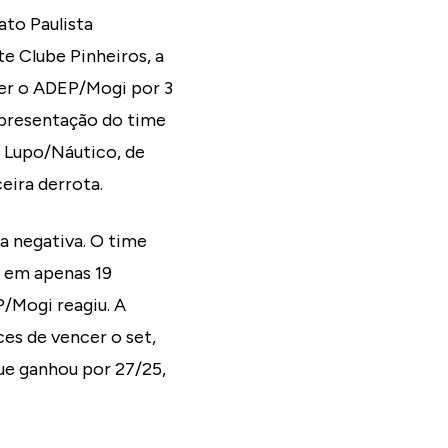
ato Paulista
te Clube Pinheiros, a
ter o ADEP/Mogi por 3
 apresentação do time
o Lupo/Náutico, de
eira derrota.
a negativa. O time
, em apenas 19
P/Mogi reagiu. A
es de vencer o set,
que ganhou por 27/25,