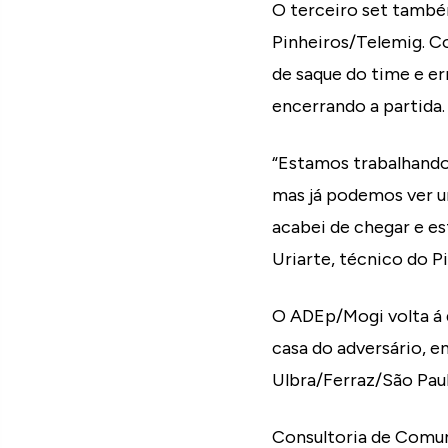
O terceiro set também
Pinheiros/Telemig. C
de saque do time e er
encerrando a partida.
“Estamos trabalhando
mas já podemos ver um
acabei de chegar e es
Uriarte, técnico do P
O ADEp/Mogi volta á q
casa do adversário, e
Ulbra/Ferraz/São Pau
Consultoria de Comun