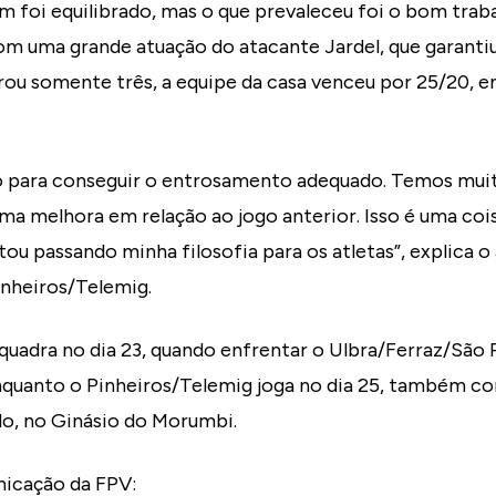
 foi equilibrado, mas o que prevaleceu foi o bom trab
om uma grande atuação do atacante Jardel, que garanti
rou somente três, a equipe da casa venceu por 25/20, 
 para conseguir o entrosamento adequado. Temos muita
a melhora em relação ao jogo anterior. Isso é uma cois
tou passando minha filosofia para os atletas”, explica 
inheiros/Telemig.
uadra no dia 23, quando enfrentar o Ulbra/Ferraz/São P
nquanto o Pinheiros/Telemig joga no dia 25, também co
lo, no Ginásio do Morumbi.
icação da FPV: