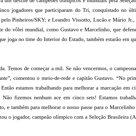
á um desfile de campeões olímpicos e mundiais pela Seleção
 cinco jogadores que participaram do Tri, conquistado no úl
, pelo Pinheiros/SKY; e Leandro Vissotto, Lucão e Mário Jr.,
ente do vôlei mundial, como Gustavo e Marcelinho, que defen
 que joga no time do Interior do Estado, também estarão em qu
ada. Temos de começar a mil. Se não vencermos, o campeonat
ante”, comentou o meio-de-rede e capitão Gustavo. “No prim
Então estamos trabalhando para melhorar a marcação em ci
 Não fizemos nenhum ace em cinco sets! Estamos trabalha
o, e também para melhorar o nosso passe para o Marcelinho 
izou o jogador, campeão olímpico com a Seleção Brasileira (A