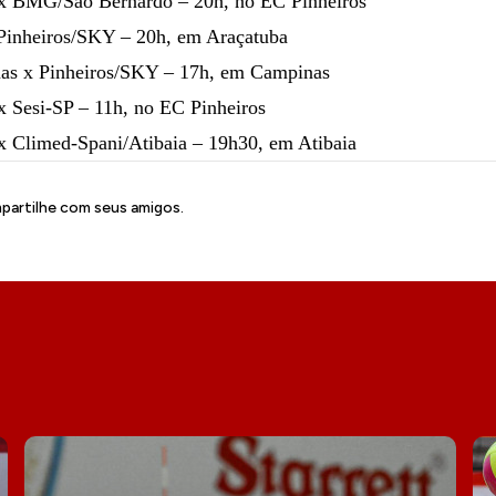
 x BMG/São Bernardo – 20h, no EC Pinheiros
 Pinheiros/SKY – 20h, em Araçatuba
as x Pinheiros/SKY – 17h, em Campinas
x Sesi-SP – 11h, no EC Pinheiros
x Climed-Spani/Atibaia – 19h30, em Atibaia
artilhe com seus amigos.