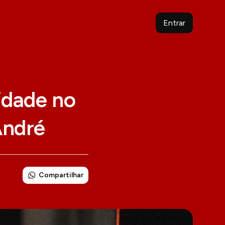
Entrar
idade no
André
Compartilhar