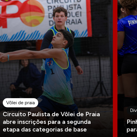
Vôlei de praia
Div
Circuito Paulista de Vôlei de Praia
abre inscrições para a segunda
Pin
etapa das categorias de base
par