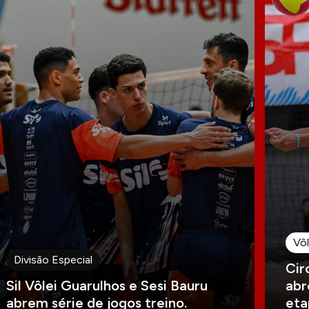
Vôl
Divisão Especial
Cir
Sil Vôlei Guarulhos e Sesi Bauru
abr
abrem série de jogos treino.
eta