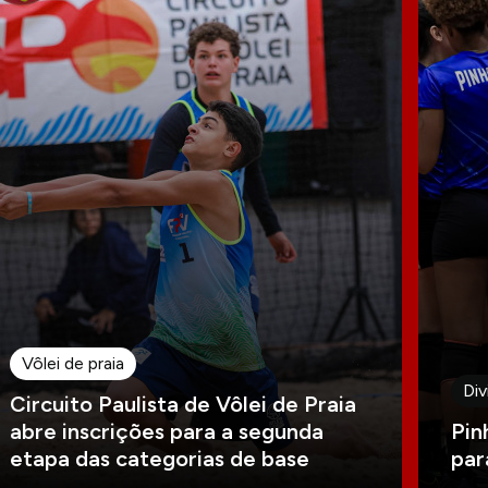
Vôlei de praia
Div
Circuito Paulista de Vôlei de Praia
abre inscrições para a segunda
Pin
etapa das categorias de base
par