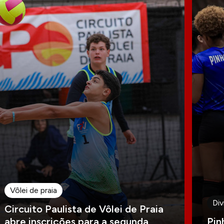
Vôlei de praia
Div
Circuito Paulista de Vôlei de Praia
abre inscrições para a segunda
Pin