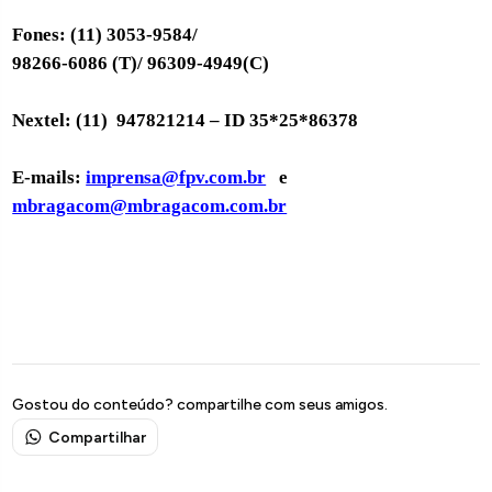
Fones: (11) 3053-9584/
98266-6086 (T)/ 96309-4949(C)
Nextel: (11)
947821214 – ID 35*25*86378
E-mails:
imprensa@fpv.com.br
e
mbragacom@mbragacom.com.br
Gostou do conteúdo? compartilhe com seus amigos.
Compartilhar