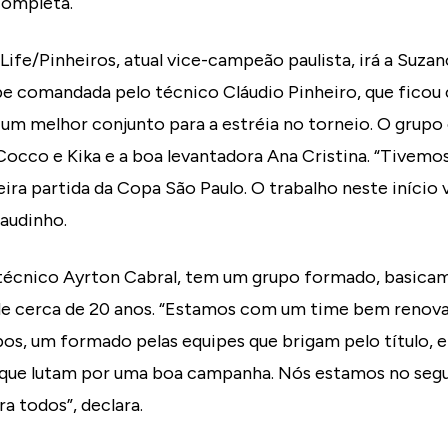
completa.
 Life/Pinheiros, atual vice-campeão paulista, irá a Suza
e comandada pelo técnico Cláudio Pinheiro, que ficou
 um melhor conjunto para a estréia no torneio. O grupo
 Cocco e Kika e a boa levantadora Ana Cristina. “Tivem
a partida da Copa São Paulo. O trabalho neste início v
laudinho.
técnico Ayrton Cabral, tem um grupo formado, basicam
e cerca de 20 anos. “Estamos com um time bem renova
pos, um formado pelas equipes que brigam pelo título, e
s que lutam por uma boa campanha. Nós estamos no se
ra todos”, declara.