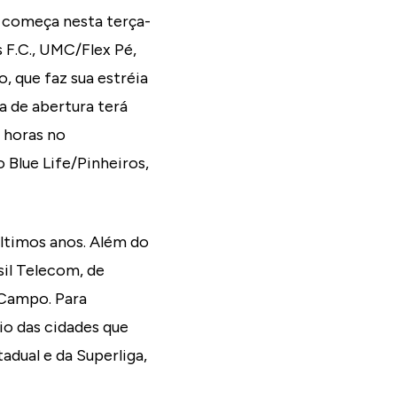
l começa nesta terça-
s F.C., UMC/Flex Pé,
 que faz sua estréia
da de abertura terá
 horas no
Blue Life/Pinheiros,
ltimos anos. Além do
il Telecom, de
 Campo. Para
o das cidades que
dual e da Superliga,