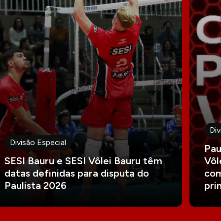
Div
Divisão Especial
Pau
SESI Bauru e SESI Vôlei Bauru têm
Vôl
datas definidas para disputa do
com
Paulista 2026
pri