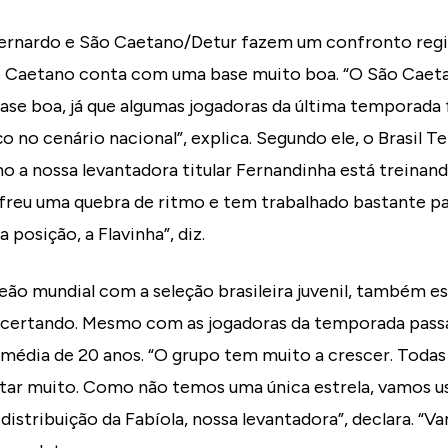
ernardo e São Caetano/Detur fazem um confronto region
o Caetano conta com uma base muito boa. “O São Caet
se boa, já que algumas jogadoras da última temporada
 no cenário nacional”, explica. Segundo ele, o Brasil 
o a nossa levantadora titular Fernandinha está treinan
sofreu uma quebra de ritmo e tem trabalhado bastante pa
 posição, a Flavinha”, diz.
ão mundial com a seleção brasileira juvenil, também e
 acertando. Mesmo com as jogadoras da temporada passa
média de 20 anos. “O grupo tem muito a crescer. Todas
ar muito. Como não temos uma única estrela, vamos usa
istribuição da Fabíola, nossa levantadora”, declara. “Va