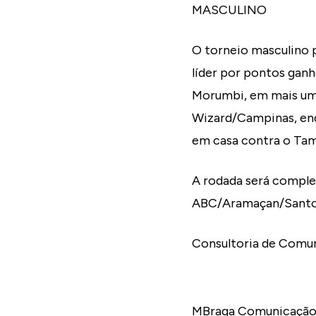
MASCULINO
O torneio masculino p
líder por pontos ganh
Morumbi, em mais um 
Wizard/Campinas, enq
em casa contra o Ta
A rodada será comple
ABC/Aramaçan/Santo A
Consultoria de Comun
MBraga Comunicação 