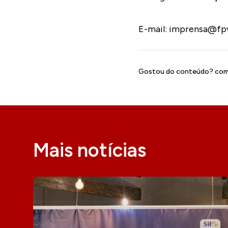
E-mail: imprensa@fp
Gostou do conteúdo? comp
Mais notícias