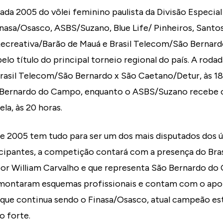
da 2005 do vôlei feminino paulista da Divisão Especia
Finasa/Osasco, ASBS/Suzano, Blue Life/ Pinheiros, Santo
ecreativa/Barão de Mauá e Brasil Telecom/São Bernardo,
pelo título do principal torneio regional do país. A roda
Brasil Telecom/São Bernardo x São Caetano/Detur, às 18
 Bernardo do Campo, enquanto o ASBS/Suzano recebe o 
la, às 20 horas.
de 2005 tem tudo para ser um dos mais disputados dos ú
ipantes, a competição contará com a presença do Bras
por William Carvalho e que representa São Bernardo do
 montaram esquemas profissionais e contam com o apoi
que continua sendo o Finasa/Osasco, atual campeão esta
 forte.