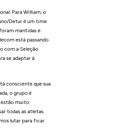
al. Para William, o
ano/Detur é um time
 foram mantidas e
Telecom está passando
do com a Seleção
ra se adaptar à
stá consciente que sua
da, o grupo é
 estão muito
r todas as atletas.
mos lutar para ficar