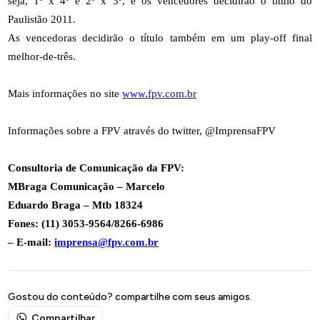
seja, 1º x 4º e 2º x 3º, e os vencedores decidirão o título do
Paulistão 2011.
As vencedoras decidirão o título também em um play-off final
melhor-de-três.
Mais informações no site
www.fpv.com.br
Informações sobre a FPV através do twitter, @ImprensaFPV
Consultoria de Comunicação da FPV:
MBraga Comunicação – Marcelo
Eduardo Braga – Mtb 18324
Fones: (11) 3053-9564/8266-6986
– E-mail:
imprensa@fpv.com.br
Gostou do conteúdo? compartilhe com seus amigos.
Compartilhar