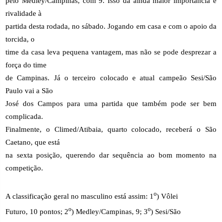
pelo Medley/Campinas, com 9. Isso dá ainda maior importância e
rivalidade à
partida desta rodada, no sábado. Jogando em casa e com o apoio da
torcida, o
time da casa leva pequena vantagem, mas não se pode desprezar a
força do time
de Campinas. Já o terceiro colocado e atual campeão Sesi/São
Paulo vai a São
José dos Campos para uma partida que também pode ser bem
complicada.
Finalmente, o Climed/Atibaia, quarto colocado, receberá o São
Caetano, que está
na sexta posição, querendo dar sequência ao bom momento na
competição.
o
A classificação geral no masculino está assim: 1
) Vôlei
o
o
Futuro, 10 pontos; 2
) Medley/Campinas, 9; 3
) Sesi/São