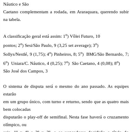
Náutico e São
Caetano complementam a rodada, em Araraquara, querendo subir
na tabela.
o
A classificação geral está assim: 1
) Vôlei Futuro, 10
o
o
pontos; 2
) Sesi/São Paulo, 9 (3,25 set average); 3
)
o
o
Sollys/Nestlé, 9 (1,75); 4
) Pinheiros, 8; 5
)
BMG/São Bernardo, 7;
o
o
o
6
)
Uniara/C. Náutico, 4 (0,25); 7
)
São Caetano, 4 (0,08); 8
)
São José dos Campos, 3
O sistema de disputa será o mesmo do ano passado. As equipes
estarão
em um grupo único, com turno e returno, sendo que as quatro mais
bem colocadas
disputarão o play-off de semifinal. Nesta fase haverá o cruzamento
olímpico, ou