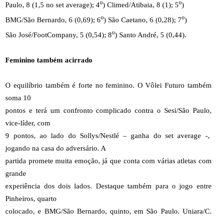
o
o
Paulo, 8 (1,5 no set average); 4
) Climed/Atibaia, 8 (1); 5
)
o
o
BMG/São Bernardo, 6 (0,69); 6
) São Caetano, 6 (0,28); 7
)
o
São José/FootCompany, 5 (0,54); 8
) Santo André, 5 (0,44).
Feminino também acirrado
O equilíbrio também é forte no feminino. O Vôlei Futuro também
soma 10
pontos e terá um confronto complicado contra o Sesi/São Paulo,
vice-líder, com
9 pontos, ao lado do Sollys/Nestlé – ganha do set average -,
jogando na casa do adversário. A
partida promete muita emoção, já que conta com várias atletas com
grande
experiência dos dois lados. Destaque também para o jogo entre
Pinheiros, quarto
colocado, e BMG/São Bernardo, quinto, em São Paulo. Uniara/C.