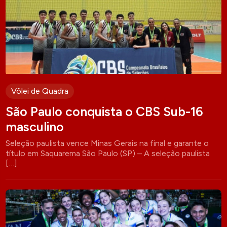
Vôlei de Quadra
São Paulo conquista o CBS Sub-16
masculino
Seleção paulista vence Minas Gerais na final e garante o
título em Saquarema São Paulo (SP) – A seleção paulista
[…]