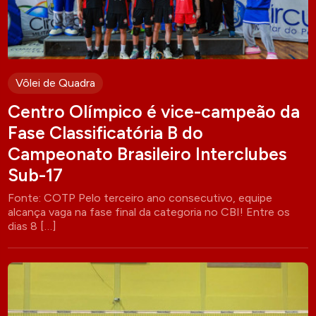
Vôlei de Quadra
Centro Olímpico é vice-campeão da
Fase Classificatória B do
Campeonato Brasileiro Interclubes
Sub-17
Fonte: COTP Pelo terceiro ano consecutivo, equipe
alcança vaga na fase final da categoria no CBI! Entre os
dias 8 […]