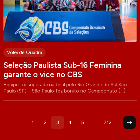
Vôlei de Quadra
Seleção Paulista Sub-16 Feminina
garante o vice no CBS
Equipe foi superada na final pelo Rio Grande do Sul São
Paulo (SP) – São Paulo fez bonito no Campeonato […]
Paginação
1
2
3
4
5
…
712
de