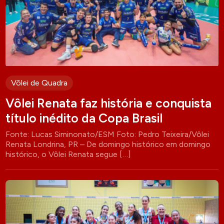
Vôlei de Quadra
Vôlei Renata faz história e conquista
título inédito da Copa Brasil
Fonte: Lucas Siminonato/ESM Foto: Pedro Teixeira/Vôlei
Renata Londrina, PR – De domingo histórico em domingo
histórico, o Vôlei Renata segue […]