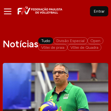
Entrar
Notícias
Tudo
Divisão Especial
Open
Vôlei de praia
Vôlei de Quadra