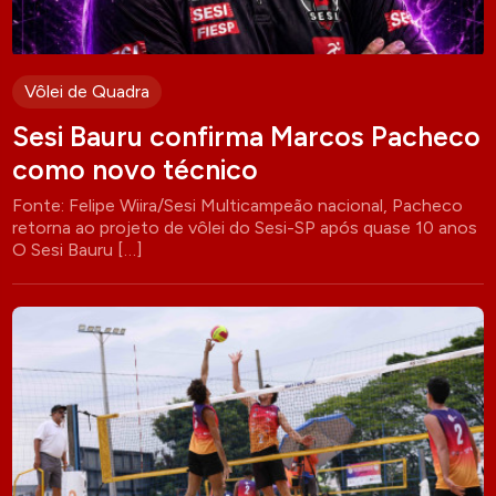
Vôlei de Quadra
Sesi Bauru confirma Marcos Pacheco
como novo técnico
Fonte: Felipe Wiira/Sesi Multicampeão nacional, Pacheco
retorna ao projeto de vôlei do Sesi-SP após quase 10 anos
O Sesi Bauru […]