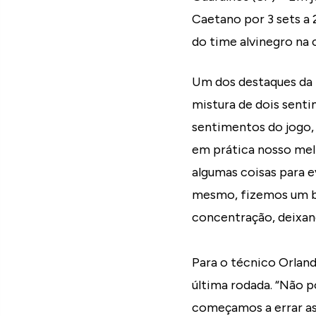
Caetano por 3 sets a 2
do time alvinegro na 
Um dos destaques da p
mistura de dois sent
sentimentos do jogo, a
em prática nosso mel
algumas coisas para e
mesmo, fizemos um bo
concentração, deixand
Para o técnico Orland
última rodada. “Não 
começamos a errar a