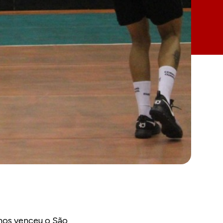
lhos
lhos venceu o São