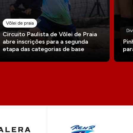
Vôlei de praia
Div
Circuito Paulista de Vôlei de Praia
abre inscrições para a segunda
Pin
etapa das categorias de base
par