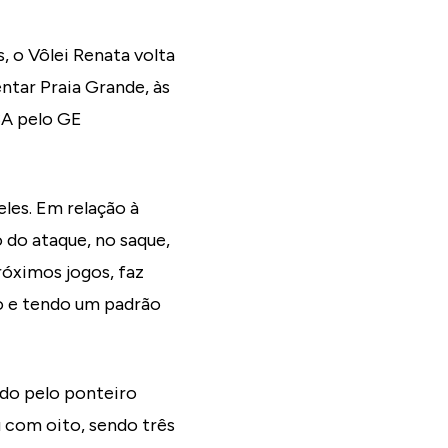
, o Vôlei Renata volta
ntar Praia Grande, às
ÇA pelo GE
eles. Em relação à
 do ataque, no saque,
róximos jogos, faz
do e tendo um padrão
ido pelo ponteiro
 com oito, sendo três