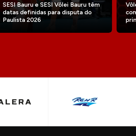
SESI Bauru e SESI Vôlei Bauru têm
Vôl
datas definidas para disputa do
com
Paulista 2026
pri