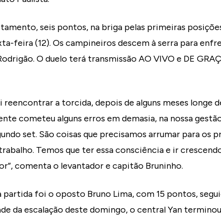
mento, seis pontos, na briga pelas primeiras posições
xta-feira (12). Os campineiros descem à serra para enfre
 Rodrigão. O duelo terá transmissão AO VIVO e DE GRA
oi reencontrar a torcida, depois de alguns meses longe d
ente cometeu alguns erros em demasia, na nossa gestão
undo set. São coisas que precisamos arrumar para os p
 trabalho. Temos que ter essa consciência e ir crescen
or”, comenta o levantador e capitão Bruninho.
 partida foi o oposto Bruno Lima, com 15 pontos, segu
de da escalação deste domingo, o central Yan terminou