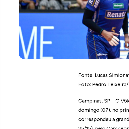
Fonte: Lucas Simion
Foto: Pedro Teixeira/
Campinas, SP – O Vôle
domingo (07), no pri
correspondeu a grande
25/15), pelo Campeona